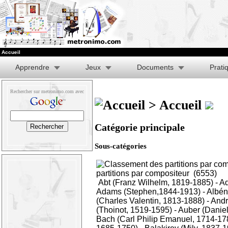
Accueil
Apprendre
Jeux
Documents
Prati
Rechercher sur metronimo.com avec
> Accueil
Catégorie principale
Sous-catégories
partitions par compositeur
(6553)
Abt (Franz Wilhelm, 1819-1885)
-
Ad
Adams (Stephen,1844-1913)
-
Albén
(Charles Valentin, 1813-1888)
-
Andr
(Thoinot, 1519-1595)
-
Auber (Daniel
Bach (Carl Philip Emanuel, 1714-17