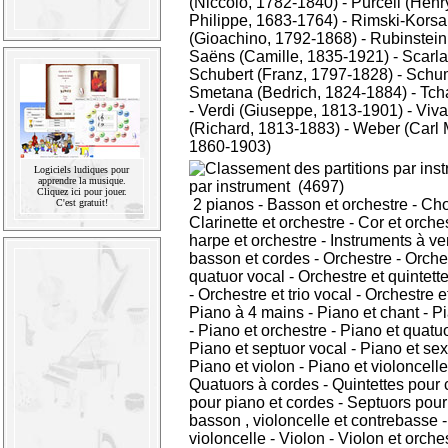
(Niccolo, 1782-1840)
-
Purcell (Henr
Philippe, 1683-1764)
-
Rimski-Korsa
(Gioachino, 1792-1868)
-
Rubinstein
Saëns (Camille, 1835-1921)
-
Scarla
Schubert (Franz, 1797-1828)
-
Schum
Smetana (Bedrich, 1824-1884)
-
Tcha
-
Verdi (Giuseppe, 1813-1901)
-
Viva
(Richard, 1813-1883)
-
Weber (Carl 
1860-1903)
Logiciels ludiques pour
apprendre la musique.
par instrument
(4697)
Cliquez ici pour jouer.
2 pianos
-
Basson et orchestre
-
Ch
C'est gratuit!
Clarinette et orchestre
-
Cor et orche
harpe et orchestre
-
Instruments à ve
basson et cordes
-
Orchestre
-
Orche
quatuor vocal
-
Orchestre et quintett
-
Orchestre et trio vocal
-
Orchestre et
Piano à 4 mains
-
Piano et chant
-
Pi
-
Piano et orchestre
-
Piano et quatu
Piano et septuor vocal
-
Piano et sex
Piano et violon
-
Piano et violoncelle
Quatuors à cordes
-
Quintettes pour 
pour piano et cordes
-
Septuors pour v
basson , violoncelle et contrebasse
violoncelle
-
Violon
-
Violon et orche