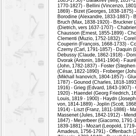
1685-1750)
-
Balakirev (Mily, 1837-
1770-1827)
-
Bellini (Vincenzo, 180
1869)
-
Bizet (Georges, 1838-1875)
Borodine (Alexandre, 1833-1887)
-
B
Bruch (Max, 1838-1920)
-
Bruckner 
(Dietrich, vers 1637-1707)
-
Chabrie
Chausson (Ernest, 1855-1899)
-
Cho
Clementi (Muzio, 1752-1832)
-
Corel
Couperin (François, 1668-1733)
-
Co
Czerny (Carl, 1791-1857)
-
Daquin (
Debussy (Claude, 1862-1918)
-
Doni
Dvorak (Antonin, 1841-1904)
-
Fauré
(John, 1782-1837)
-
Foster (Stephen
(César, 1822-1890)
-
Froberger (Joh
(Mikhaïl Ivanovich, 1804-1857)
-
Glu
1787)
-
Gounod (Charles, 1818-1893
1916)
-
Grieg (Edvard, 1843-1907)
-
1920)
-
Haendel (Georg Friedrich, 1
Louis, 1819 - 1900)
-
Haydn (Joseph,
von, 1814-1889)
-
Joplin (Scott, 186
1914)
-
Liszt (Franz, 1811-1886)
-
Ma
Massenet (Jules, 1842-1912)
-
Mende
1847)
-
Meyerbeer (Giacomo, 1791-
1839-1881)
-
Mozart (Leopold, 1719
Amadeus, 1756-1791)
-
Offenbach (