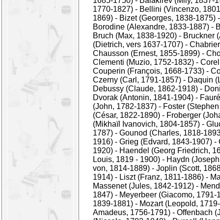
1685-1750)
-
Balakirev (Mily, 1837-
1770-1827)
-
Bellini (Vincenzo, 180
1869)
-
Bizet (Georges, 1838-1875)
Borodine (Alexandre, 1833-1887)
-
B
Bruch (Max, 1838-1920)
-
Bruckner 
(Dietrich, vers 1637-1707)
-
Chabrie
Chausson (Ernest, 1855-1899)
-
Cho
Clementi (Muzio, 1752-1832)
-
Corel
Couperin (François, 1668-1733)
-
Co
Czerny (Carl, 1791-1857)
-
Daquin (
Debussy (Claude, 1862-1918)
-
Doni
Dvorak (Antonin, 1841-1904)
-
Fauré
(John, 1782-1837)
-
Foster (Stephen
(César, 1822-1890)
-
Froberger (Joh
(Mikhaïl Ivanovich, 1804-1857)
-
Glu
1787)
-
Gounod (Charles, 1818-1893
1916)
-
Grieg (Edvard, 1843-1907)
-
1920)
-
Haendel (Georg Friedrich, 1
Louis, 1819 - 1900)
-
Haydn (Joseph,
von, 1814-1889)
-
Joplin (Scott, 186
1914)
-
Liszt (Franz, 1811-1886)
-
Ma
Massenet (Jules, 1842-1912)
-
Mende
1847)
-
Meyerbeer (Giacomo, 1791-
1839-1881)
-
Mozart (Leopold, 1719
Amadeus, 1756-1791)
-
Offenbach (