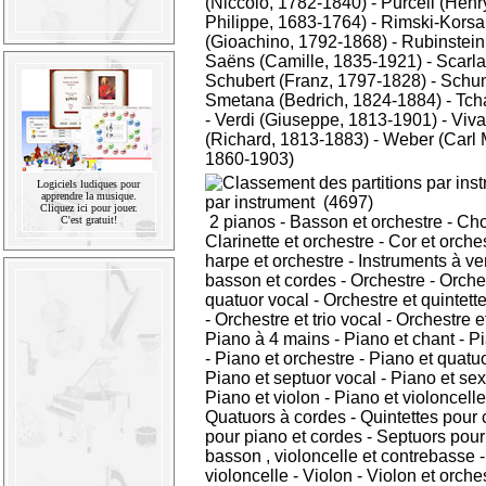
(Niccolo, 1782-1840)
-
Purcell (Henr
Philippe, 1683-1764)
-
Rimski-Korsa
(Gioachino, 1792-1868)
-
Rubinstein
Saëns (Camille, 1835-1921)
-
Scarla
Schubert (Franz, 1797-1828)
-
Schum
Smetana (Bedrich, 1824-1884)
-
Tcha
-
Verdi (Giuseppe, 1813-1901)
-
Viva
(Richard, 1813-1883)
-
Weber (Carl 
1860-1903)
Logiciels ludiques pour
apprendre la musique.
par instrument
(4697)
Cliquez ici pour jouer.
2 pianos
-
Basson et orchestre
-
Ch
C'est gratuit!
Clarinette et orchestre
-
Cor et orche
harpe et orchestre
-
Instruments à ve
basson et cordes
-
Orchestre
-
Orche
quatuor vocal
-
Orchestre et quintett
-
Orchestre et trio vocal
-
Orchestre et
Piano à 4 mains
-
Piano et chant
-
Pi
-
Piano et orchestre
-
Piano et quatu
Piano et septuor vocal
-
Piano et sex
Piano et violon
-
Piano et violoncelle
Quatuors à cordes
-
Quintettes pour 
pour piano et cordes
-
Septuors pour v
basson , violoncelle et contrebasse
violoncelle
-
Violon
-
Violon et orche