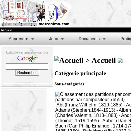
Accueil
Apprendre
Jeux
Documents
Prati
Rechercher sur metronimo.com avec
> Accueil
Catégorie principale
Sous-catégories
partitions par compositeur
(6553)
Abt (Franz Wilhelm, 1819-1885)
-
Ad
Adams (Stephen,1844-1913)
-
Albén
(Charles Valentin, 1813-1888)
-
Andr
(Thoinot, 1519-1595)
-
Auber (Daniel
Bach (Carl Philip Emanuel, 1714-17