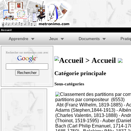
Accueil
Apprendre
Jeux
Documents
Prati
Rechercher sur metronimo.com avec
> Accueil
Catégorie principale
Sous-catégories
partitions par compositeur
(6553)
Abt (Franz Wilhelm, 1819-1885)
-
Ad
Adams (Stephen,1844-1913)
-
Albén
(Charles Valentin, 1813-1888)
-
Andr
(Thoinot, 1519-1595)
-
Auber (Daniel
Bach (Carl Philip Emanuel, 1714-17