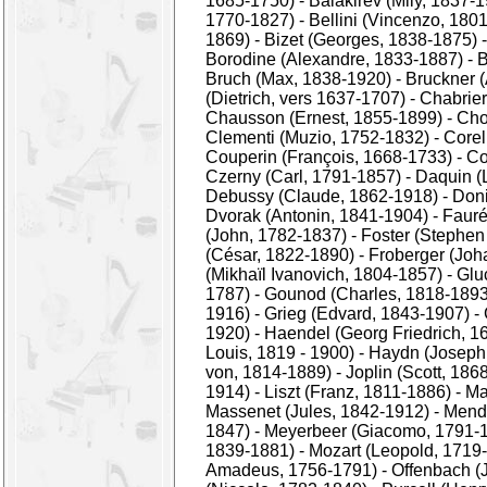
1685-1750)
-
Balakirev (Mily, 1837-
1770-1827)
-
Bellini (Vincenzo, 180
1869)
-
Bizet (Georges, 1838-1875)
Borodine (Alexandre, 1833-1887)
-
B
Bruch (Max, 1838-1920)
-
Bruckner 
(Dietrich, vers 1637-1707)
-
Chabrie
Chausson (Ernest, 1855-1899)
-
Cho
Clementi (Muzio, 1752-1832)
-
Corel
Couperin (François, 1668-1733)
-
Co
Czerny (Carl, 1791-1857)
-
Daquin (
Debussy (Claude, 1862-1918)
-
Doni
Dvorak (Antonin, 1841-1904)
-
Fauré
(John, 1782-1837)
-
Foster (Stephen
(César, 1822-1890)
-
Froberger (Joh
(Mikhaïl Ivanovich, 1804-1857)
-
Glu
1787)
-
Gounod (Charles, 1818-1893
1916)
-
Grieg (Edvard, 1843-1907)
-
1920)
-
Haendel (Georg Friedrich, 1
Louis, 1819 - 1900)
-
Haydn (Joseph,
von, 1814-1889)
-
Joplin (Scott, 186
1914)
-
Liszt (Franz, 1811-1886)
-
Ma
Massenet (Jules, 1842-1912)
-
Mende
1847)
-
Meyerbeer (Giacomo, 1791-
1839-1881)
-
Mozart (Leopold, 1719
Amadeus, 1756-1791)
-
Offenbach (