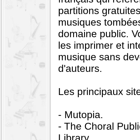
partitions gratuit
musiques tombées
domaine public. 
les imprimer et int
musique sans devo
d'auteurs.
Les principaux site
-
Mutopia
.
-
The Choral Publ
Library
.