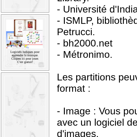
-
Université d'Indi
-
ISMLP, bibliothè
Petrucci
.
-
bh2000.net
- Métronimo.
Logiciels ludiques pour
apprendre la musique.
Cliquez ici pour jouer.
C'est gratuit!
Les partitions peu
format :
- Image : Vous pou
avec un logiciel d
d'images.