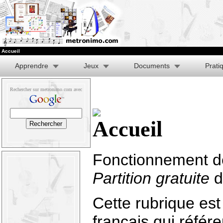
Accueil
Apprendre
Jeux
Documents
Prati
Rechercher sur metronimo.com avec
Fonctionnement de
Partition gratuite
d
Cette rubrique es
français qui référ