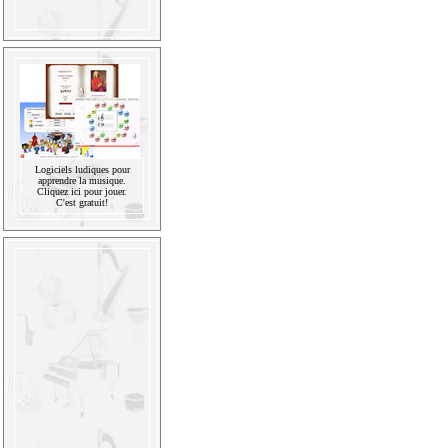
Logiciels ludiques pour
apprendre la musique.
Cliquez ici pour jouer.
C'est gratuit!