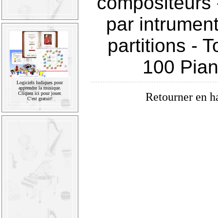
compositeurs
par intrumen
partitions
-
T
100 Pia
Logiciels ludiques pour
apprendre la musique.
Retourner en h
Cliquez ici pour jouer.
C'est gratuit!