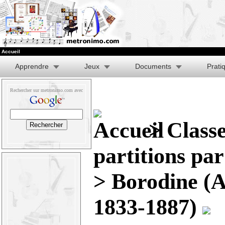
Accueil
Apprendre
Jeux
Documents
Prati
Rechercher sur metronimo.com avec
>
Class
partitions pa
> Borodine (A
1833-1887)