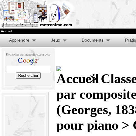
Accueil
Apprendre
Jeux
Documents
Prati
Rechercher sur metronimo.com avec
>
Classe
par composit
(Georges, 183
pour piano
> 