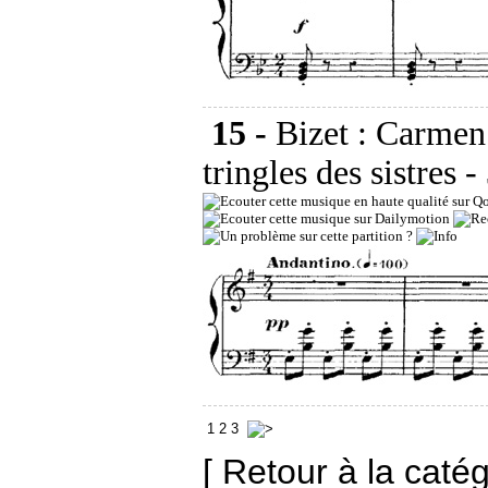
15 -
Bizet : Carmen
tringles des sistres
-
1
2
3
[ Retour à la caté