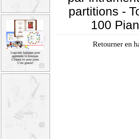
partitions
-
T
100 Pia
Retourner en h
Logiciels ludiques pour
apprendre la musique.
Cliquez ici pour jouer.
C'est gratuit!