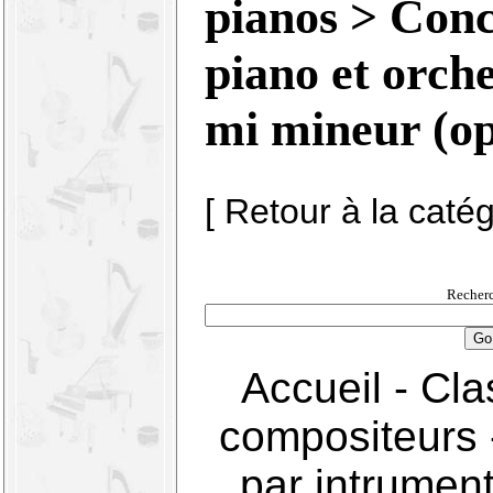
pianos
> Conc
piano et orche
mi mineur (o
[ Retour à la caté
Recherc
Accueil
-
Cla
compositeurs
par intrumen