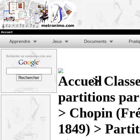
Accueil
Apprendre
Jeux
Documents
Prati
Rechercher sur metronimo.com avec
>
Class
partitions pa
>
Chopin (Fré
1849)
>
Parti