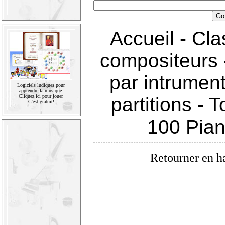
Accueil
-
Cla
compositeurs
par intrumen
Logiciels ludiques pour
apprendre la musique.
Cliquez ici pour jouer.
partitions
-
T
C'est gratuit!
100 Pia
Retourner en h