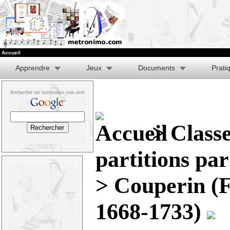
Accueil
Apprendre
Jeux
Documents
Prati
Rechercher sur metronimo.com avec
>
Class
partitions pa
> Couperin (F
1668-1733)