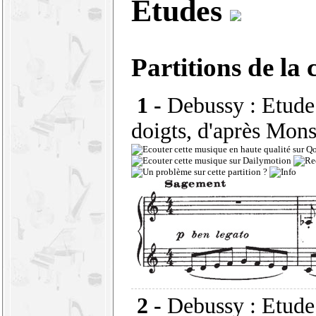
Etudes
Partitions de la 
1 -
Debussy : Etude 
doigts, d'après Mon
2 -
Debussy : Etude 