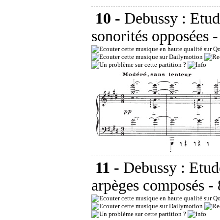
10 -
Debussy : Etud
sonorités opposées
-
11 -
Debussy : Etud
arpèges composés
-