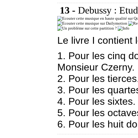
13 -
Debussy : Etude
Le livre I contient 
1. Pour les cinq do
Monsieur Czerny.
2. Pour les tierces
3. Pour les quarte
4. Pour les sixtes.
5. Pour les octave
6. Pour les huit do