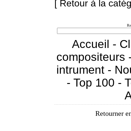
[ Retour à la caté
Re
Accueil
-
C
compositeurs
intrument
-
Nou
-
Top 100
-
T
A
Retourner en