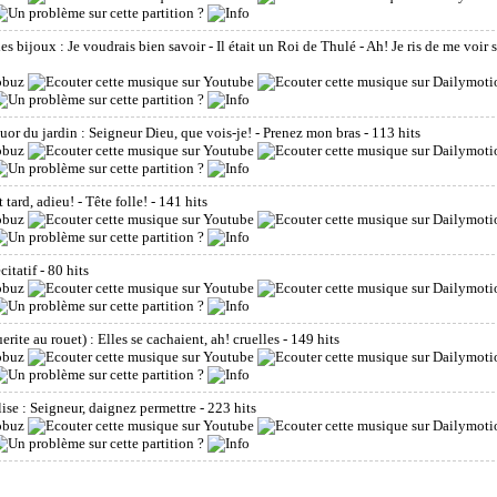
es bijoux : Je voudrais bien savoir - Il était un Roi de Thulé - Ah! Je ris de me voir s
tuor du jardin : Seigneur Dieu, que vois-je! - Prenez mon bras
- 113 hits
t tard, adieu! - Tête folle!
- 141 hits
citatif
- 80 hits
rite au rouet) : Elles se cachaient, ah! cruelles
- 149 hits
lise : Seigneur, daignez permettre
- 223 hits