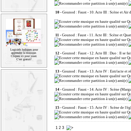
10 -
Gounod : Faust - 10. Acte III : Scène et Air d
11 -
Gounod : Faust - 11. Acte III : Scène et Qua
Logiciels ludiques pour
12 -
Gounod : Faust - 12. Acte III : Duo : Il se fai
apprendre la musique.
Cliquez ici pour jouer.
C'est gratuit!
13 -
Gounod : Faust - 13. Acte IV : Entr'acte et ré
14 -
Gounod : Faust - 14. Acte IV : Scène (Margue
15 -
Gounod : Faust - 15. Acte IV : Scène de l'ég
1
2
3