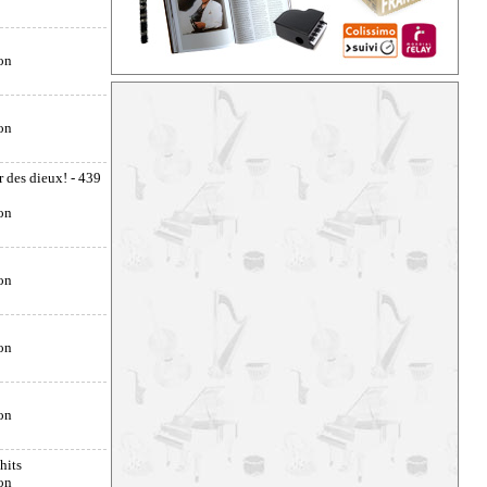
r des dieux!
- 439
 hits