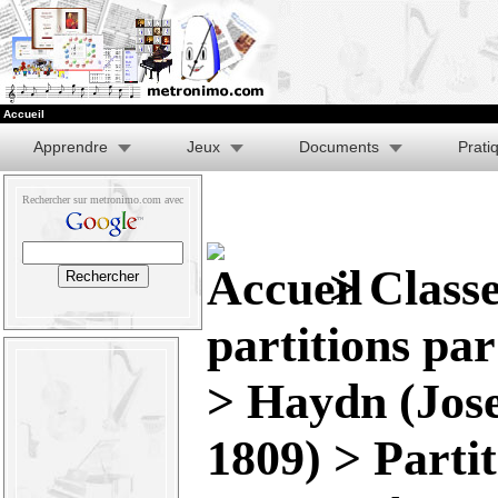
Accueil
Apprendre
Jeux
Documents
Prati
Rechercher sur metronimo.com avec
>
Class
partitions pa
>
Haydn (Jose
1809)
>
Parti