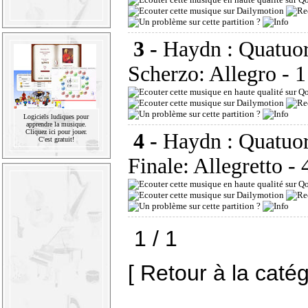
3 -
Haydn : Quatuor 
Scherzo: Allegro
- 1
Logiciels ludiques pour
apprendre la musique.
Cliquez ici pour jouer.
4 -
Haydn : Quatuor 
C'est gratuit!
Finale: Allegretto
- 
1 / 1
[ Retour à la caté