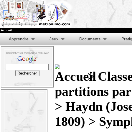
Accueil
Apprendre
Jeux
Documents
Prati
Rechercher sur metronimo.com avec
>
Class
partitions pa
>
Haydn (Jose
1809)
>
Symp