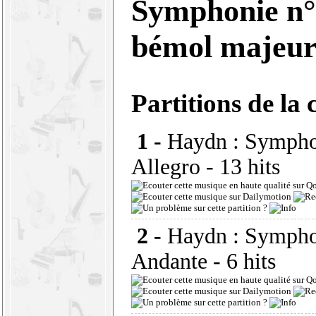
Symphonie n°1
bémol majeu
Partitions de la 
1 -
Haydn : Symphon
Allegro
- 13 hits
2 -
Haydn : Symphon
Andante
- 6 hits