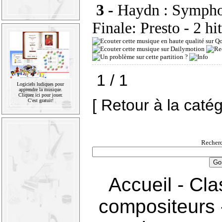
3 -
Haydn : Symphon
Finale: Presto
- 2 hi
1 / 1
Logiciels ludiques pour
apprendre la musique.
Cliquez ici pour jouer.
[ Retour à la caté
C'est gratuit!
Recherc
Accueil
-
Cla
compositeurs