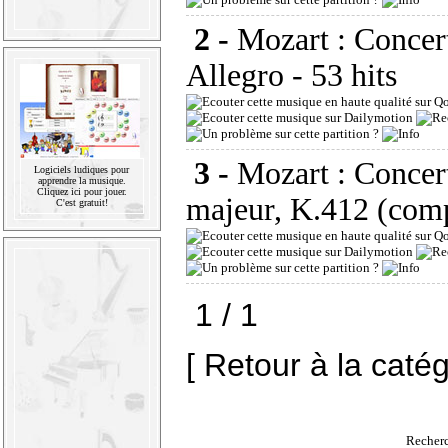
2 -
Mozart : Concert
Allegro
- 53 hits
3 -
Mozart : Concert
Logiciels ludiques pour
apprendre la musique.
Cliquez ici pour jouer.
majeur, K.412 (comp
C'est gratuit!
1 / 1
[ Retour à la caté
Recherc