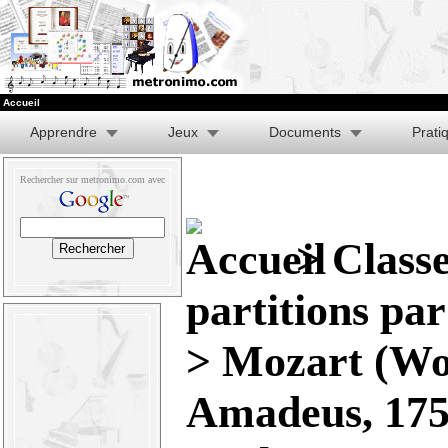
Accueil
Apprendre
Jeux
Documents
Prati
Rechercher sur metronimo.com avec
>
Class
partitions pa
>
Mozart (Wo
Amadeus, 175