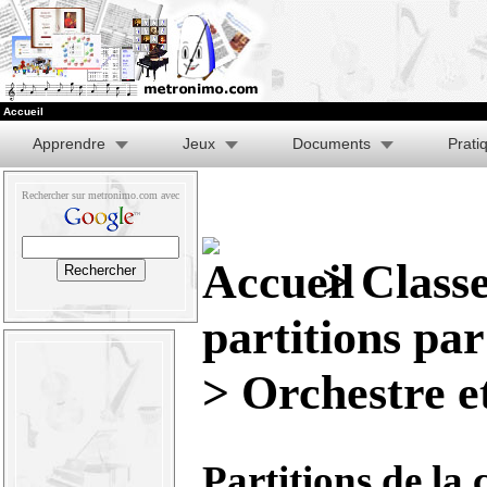
Accueil
Apprendre
Jeux
Documents
Prati
Rechercher sur metronimo.com avec
>
Class
partitions pa
> Orchestre e
Partitions de la 