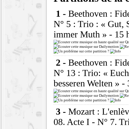
1 -
Beethoven : Fide
N° 5 : Trio : « Gut,
immer Muth »
- 15 
2 -
Beethoven : Fidel
N° 13 : Trio: « Euc
besseren Welten »
- 
3 -
Mozart : L'enlèv
08. Acte I - N° 7. Tr