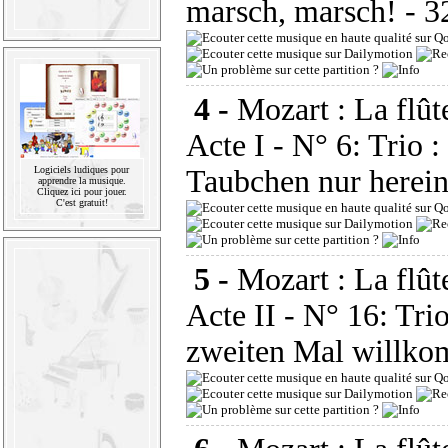
marsch, marsch!
- 3
4 -
Mozart : La flût
Acte I - N° 6: Trio :
Logiciels ludiques pour
Taubchen nur herein
apprendre la musique.
Cliquez ici pour jouer.
C'est gratuit!
5 -
Mozart : La flût
Acte II - N° 16: Tri
zweiten Mal willk