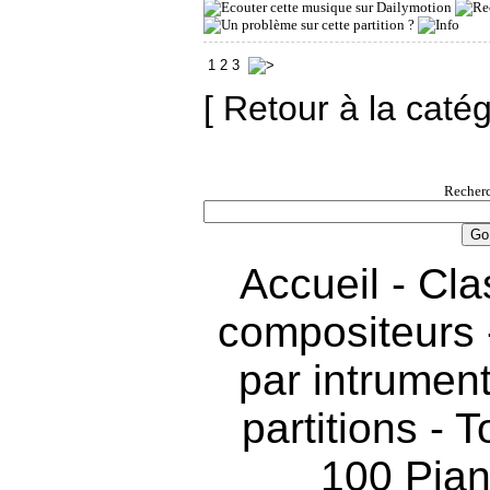
1
2
3
[ Retour à la caté
Recherc
Accueil
-
Cla
compositeurs
par intrumen
partitions
-
T
100 Pia