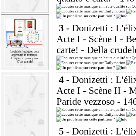
3 -
Donizetti : L'éli
Acte I - Scène I - B
carte! - Della crudel
Logiciels ludiques pour
apprendre la musique.
Cliquez ici pour jouer.
C'est gratuit!
4 -
Donizetti : L'éli
Acte I - Scène II - 
Paride vezzoso
- 14
5 -
Donizetti : L'éli