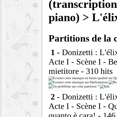
(transcription
piano)
> L'él
Partitions de la 
1 -
Donizetti : L'éli
Acte I - Scène I - Be
mietitore
- 310 hits
2 -
Donizetti : L'éli
Acte I - Scène I - Qu
quanto è cara!
- 146