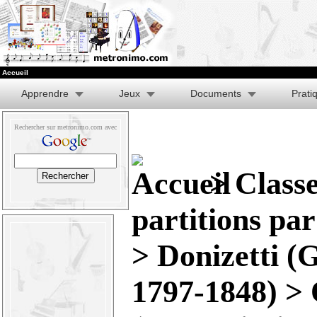
Accueil
Apprendre
Jeux
Documents
Prati
Rechercher sur metronimo.com avec
>
Class
partitions pa
>
Donizetti (
1797-1848)
>