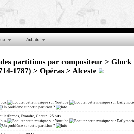
que
Achats
des partitions par compositeur
>
Gluck
1714-1787)
>
Opéras
> Alceste
érault d'armes, Évandre, Chœur
- 25 hits