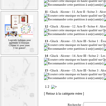
11 -
Gluck : Alceste - 11. Acte II - Scène 3 : Alce
12 -
Gluck : Alceste - 12. Acte II - Scène 4 : Alce
Logiciels ludiques pour
13 -
Gluck : Alceste - 13. Acte III - Scène 1 : É
apprendre la musique.
Cliquez ici pour jouer.
C'est gratuit!
14 -
Gluck : Alceste - 14. Acte III - Scène 2 : Le
15 -
Gluck : Alceste - 15. Acte III - Scène 3 : Al
1
2
[ Retour à la catégorie mère ]
Recherche :