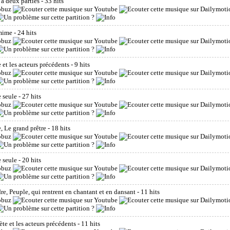
 à deux parties
- 33 hits
omime
- 24 hits
e et les acteurs précédents
- 9 hits
e seule
- 27 hits
e, Le grand prêtre
- 18 hits
e seule
- 20 hits
dre, Peuple, qui rentrent en chantant et en dansant
- 11 hits
ète et les acteurs précédents
- 11 hits