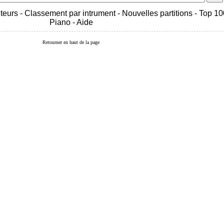
teurs
-
Classement par intrument
-
Nouvelles partitions
-
Top 10
Piano
-
Aide
Retourner en haut de la page