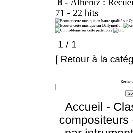
8 -
Albéniz : Recuer
71
- 22 hits
1 / 1
[ Retour à la caté
Recherc
Accueil
-
Cla
compositeurs
par intrumen