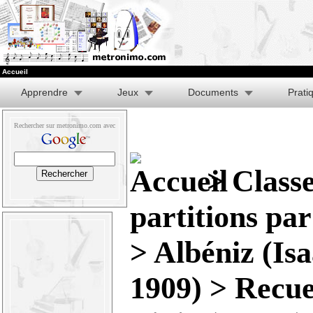
Accueil
Apprendre
Jeux
Documents
Prati
Rechercher sur metronimo.com avec
>
Class
partitions pa
>
Albéniz (Isa
1909)
> Recue