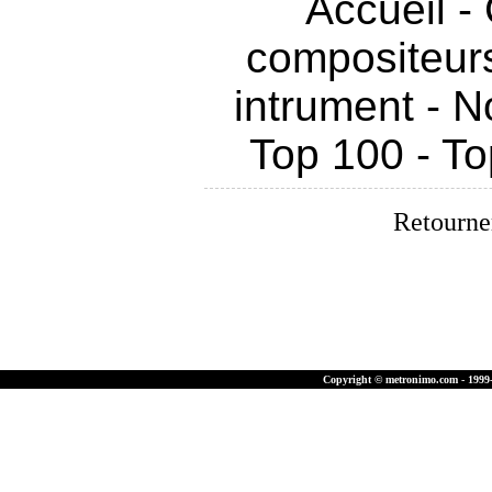
Accueil
-
compositeur
intrument
-
No
Top 100
-
To
Retourner
Copyright © metronimo.com - 1999-2