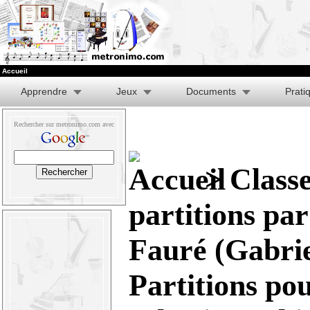
Accueil
Apprendre
Jeux
Documents
Prati
Rechercher sur metronimo.com avec
>
Class
partitions pa
Fauré (Gabrie
Partitions pou