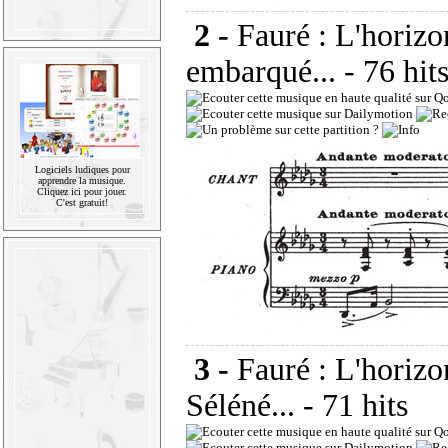
2 -
Fauré : L'horizo
embarqué...
- 76 hit
Logiciels ludiques pour
apprendre la musique.
Cliquez ici pour jouer.
C'est gratuit!
3 -
Fauré : L'horizo
Séléné...
- 71 hits