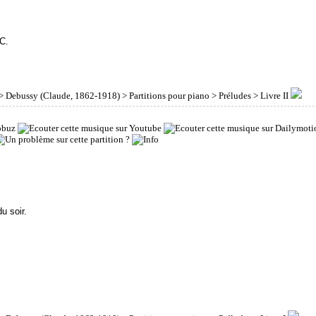
C.
>
Debussy (Claude, 1862-1918)
>
Partitions pour piano
>
Préludes
> Livre II
u soir.