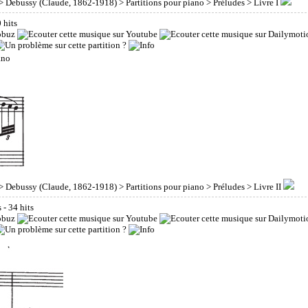
>
Debussy (Claude, 1862-1918)
>
Partitions pour piano
>
Préludes
> Livre I
0 hits
>
Debussy (Claude, 1862-1918)
>
Partitions pour piano
>
Préludes
> Livre II
s
- 34 hits