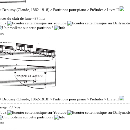
>
Debussy (Claude, 1862-1918)
>
Partitions pour piano
>
Préludes
> Livre II
nces du clair de lune
- 87 hits
>
Debussy (Claude, 1862-1918)
>
Partitions pour piano
>
Préludes
> Livre II
ntric
- 98 hits