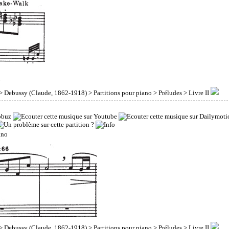
>
Debussy (Claude, 1862-1918)
>
Partitions pour piano
>
Préludes
> Livre II
>
Debussy (Claude, 1862-1918)
>
Partitions pour piano
>
Préludes
> Livre II