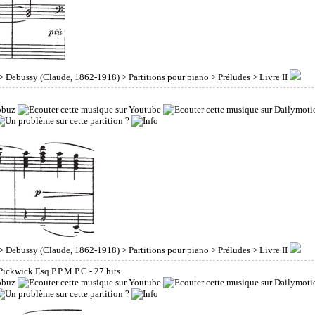
>
Debussy (Claude, 1862-1918)
>
Partitions pour piano
>
Préludes
> Livre II
>
Debussy (Claude, 1862-1918)
>
Partitions pour piano
>
Préludes
> Livre II
Pickwick Esq.P.P.M.P.C
- 27 hits