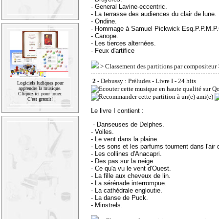
- General Lavine-eccentric.
- La terrasse des audiences du clair de lune.
- Ondine.
- Hommage à Samuel Pickwick Esq.P.P.M.P.
- Canope.
- Les tierces alternées.
- Feux d'artifice
>
Classement des partitions par compositeur
2 -
Debussy : Préludes - Livre I
- 24 hits
Logiciels ludiques pour
apprendre la musique.
Cliquez ici pour jouer.
C'est gratuit!
Le livre I contient :
- Danseuses de Delphes.
- Voiles.
- Le vent dans la plaine.
- Les sons et les parfums tournent dans l'air d
- Les collines d'Anacapri.
- Des pas sur la neige.
- Ce qu'a vu le vent d'Ouest.
- La fille aux cheveux de lin.
- La sérénade interrompue.
- La cathédrale engloutie.
- La danse de Puck.
- Minstrels.