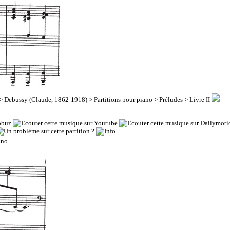
>
Debussy (Claude, 1862-1918)
>
Partitions pour piano
>
Préludes
> Livre II