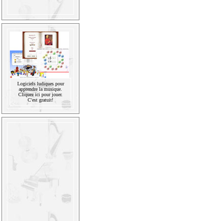
Logiciels ludiques pour
apprendre la musique.
Cliquez ici pour jouer.
C'est gratuit!