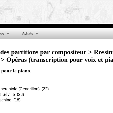
que
Achats
des partitions par compositeur
>
Rossin
> Opéras (transcription pour voix et pi
 pour le piano.
nerentola (Cendrillon)
(22)
e Séville
(23)
schino
(18)