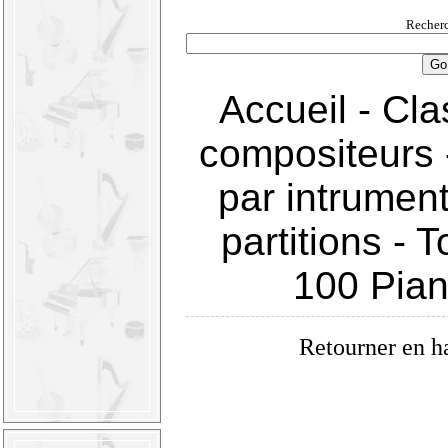
Recherc
Accueil
-
Cla
compositeurs
par intrumen
partitions
-
T
100 Pia
Retourner en h