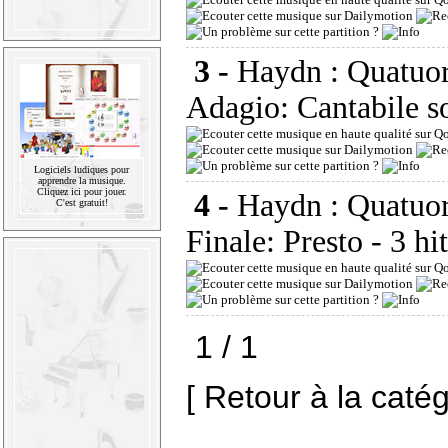
3 -
Haydn : Quatuor 
Adagio: Cantabile s
Logiciels ludiques pour
apprendre la musique.
Cliquez ici pour jouer.
4 -
Haydn : Quatuor 
C'est gratuit!
Finale: Presto
- 3 hi
1 / 1
[ Retour à la caté