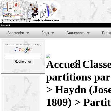
Accueil
Apprendre
Jeux
Documents
Prati
Rechercher sur metronimo.com avec
>
Class
partitions pa
>
Haydn (Jose
1809)
>
Parti