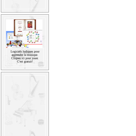
Logiciels ludiques pour
apprendre la musique.
Cliquez ici pour jouer.
C'est gratuit!