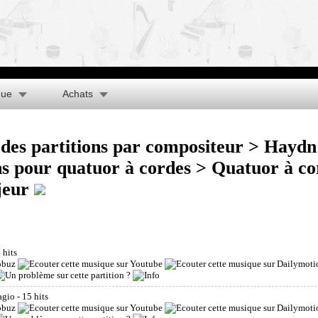
que
Achats
des partitions par compositeur
>
Haydn 
ns pour quatuor à cordes
> Quatuor à co
jeur
7 hits
agio
- 15 hits