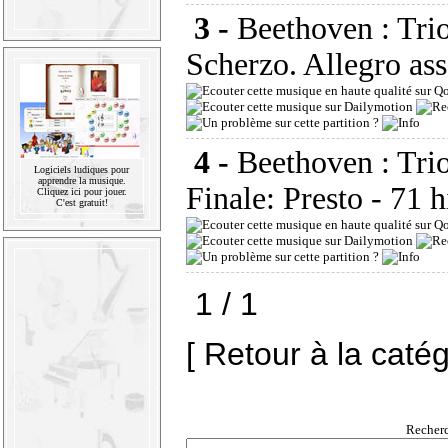
3 -
Beethoven : Trio
Scherzo. Allegro ass
4 -
Beethoven : Trio
Logiciels ludiques pour
apprendre la musique.
Finale: Presto
- 71 h
Cliquez ici pour jouer.
C'est gratuit!
1 / 1
[ Retour à la caté
Recherc