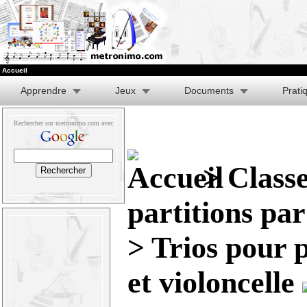
Accueil
Apprendre
Jeux
Documents
Prati
Rechercher sur metronimo.com avec
>
Class
partitions pa
> Trios pour p
et violoncelle