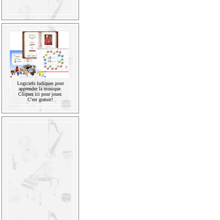
Logiciels ludiques pour
apprendre la musique.
Cliquez ici pour jouer.
C'est gratuit!