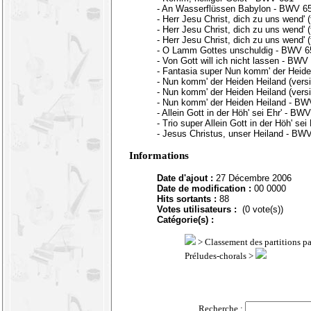
- An Wasserflüssen Babylon - BWV 6
- Herr Jesu Christ, dich zu uns wend' 
- Herr Jesu Christ, dich zu uns wend' 
- Herr Jesu Christ, dich zu uns wend' 
- O Lamm Gottes unschuldig - BWV 6
- Von Gott will ich nicht lassen - BWV
- Fantasia super Nun komm' der Heid
- Nun komm' der Heiden Heiland (vers
- Nun komm' der Heiden Heiland (vers
- Nun komm' der Heiden Heiland - BW
- Allein Gott in der Höh' sei Ehr' - BW
- Trio super Allein Gott in der Höh' se
- Jesus Christus, unser Heiland - BW
Informations
Date d'ajout :
27 Décembre 2006
Date de modification :
00 0000
Hits sortants :
88
Votes utilisateurs :
(0 vote(s))
Catégorie(s) :
>
Classement des partitions p
Préludes-chorals >
Recherche :