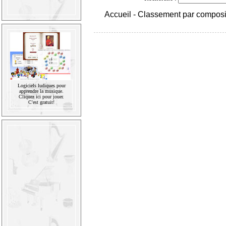
Accueil
-
Classement par composi
Logiciels ludiques pour
apprendre la musique.
Cliquez ici pour jouer.
C'est gratuit!