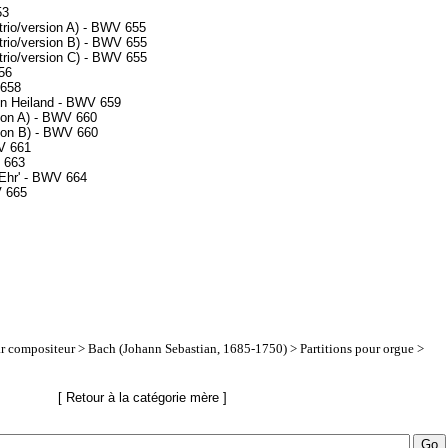
53
(trio/version A) - BWV 655
(trio/version B) - BWV 655
(trio/version C) - BWV 655
56
 658
en Heiland - BWV 659
ion A) - BWV 660
ion B) - BWV 660
V 661
V 663
i Ehr' - BWV 664
V 665
ar compositeur
>
Bach (Johann Sebastian, 1685-1750)
>
Partitions pour orgue
>
[ Retour à la catégorie mère ]