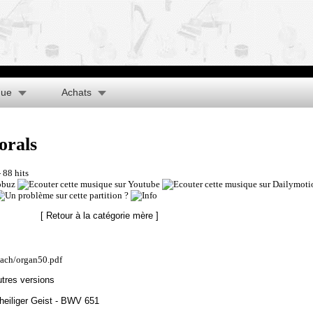
que
Achats
orals
- 88 hits
[ Retour à la catégorie mère ]
bach/organ50.pdf
utres versions
heiliger Geist - BWV 651