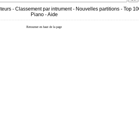
teurs
-
Classement par intrument
-
Nouvelles partitions
-
Top 10
Piano
-
Aide
Retourner en haut de la page