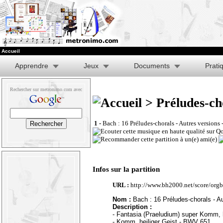
Accueil
Apprendre
Jeux
Documents
Prati
Rechercher sur metronimo.com avec
> Préludes-ch
1 -
Bach : 16 Préludes-chorals - Autres versions
Infos sur la partition
URL :
http://www.bh2000.net/score/org
Nom :
Bach : 16 Préludes-chorals - A
Description :
- Fantasia (Praeludium) super Komm, 
- Komm, heiliger Geist - BWV 651