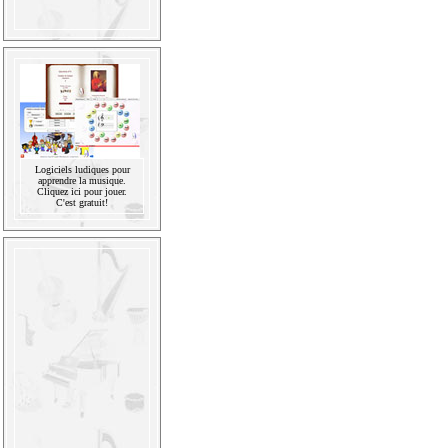
Logiciels ludiques pour
apprendre la musique.
Cliquez ici pour jouer.
C'est gratuit!