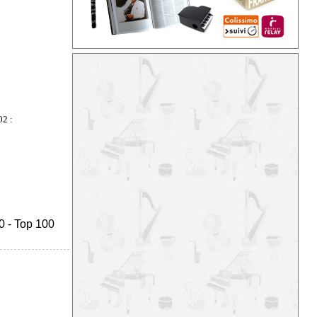
2 :
0
-
Top 100