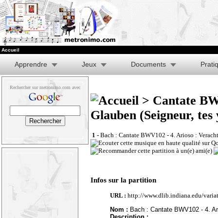
Accueil
Apprendre
Jeux
Documents
Prati
Rechercher sur metronimo.com avec
> Cantate BWV
Glauben (Seigneur, tes 
1 -
Bach : Cantate BWV102 - 4. Arioso : Verach
Infos sur la partition
URL :
http://www.dlib.indiana.edu/vari
Nom :
Bach : Cantate BWV102 - 4. Ar
Description :