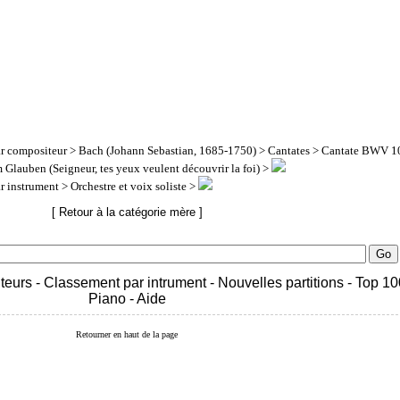
ar compositeur
>
Bach (Johann Sebastian, 1685-1750)
>
Cantates
> Cantate BWV 10
 Glauben (Seigneur, tes yeux veulent découvrir la foi) >
ar instrument
> Orchestre et voix soliste >
[ Retour à la catégorie mère ]
teurs
-
Classement par intrument
-
Nouvelles partitions
-
Top 10
Piano
-
Aide
Retourner en haut de la page