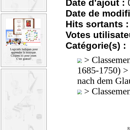
Date d'ajout :
Date de modifi
Hits sortants :
Votes utilisate
Catégorie(s) :
Logiciels ludiques pour
apprendre la musique.
Cliquez ici pour jouer.
>
Classement
C'est gratuit!
1685-1750)
nach dem Glau
>
Classement
R