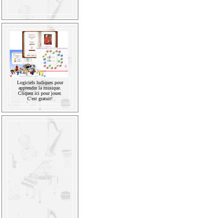
Logiciels ludiques pour
apprendre la musique.
Cliquez ici pour jouer.
C'est gratuit!