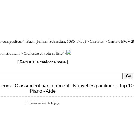
ar compositeur
>
Bach (Johann Sebastian, 1685-1750)
>
Cantates
> Cantate BWV 20
ar instrument
> Orchestre et voix soliste >
[ Retour à la catégorie mère ]
teurs
-
Classement par intrument
-
Nouvelles partitions
-
Top 10
Piano
-
Aide
Retourner en haut de la page