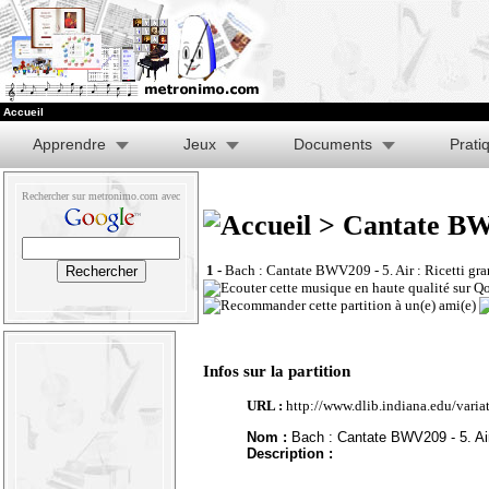
Accueil
Apprendre
Jeux
Documents
Prati
Rechercher sur metronimo.com avec
> Cantate BWV
1 -
Bach : Cantate BWV209 - 5. Air : Ricetti gr
Infos sur la partition
URL :
http://www.dlib.indiana.edu/vari
Nom :
Bach : Cantate BWV209 - 5. Air
Description :