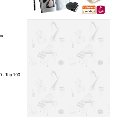
9 :
0
-
Top 100