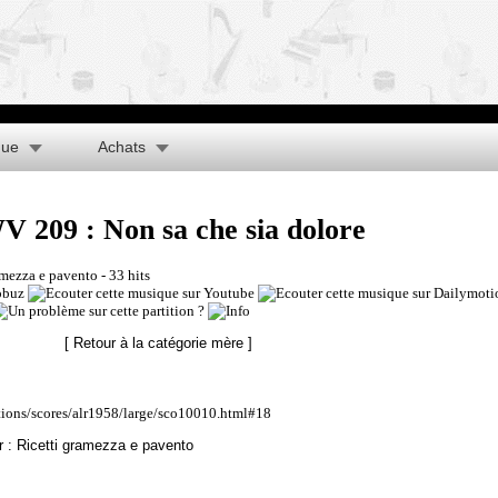
que
Achats
 209 : Non sa che sia dolore
amezza e pavento
- 33 hits
[ Retour à la catégorie mère ]
ations/scores/alr1958/large/sco10010.html#18
 : Ricetti gramezza e pavento