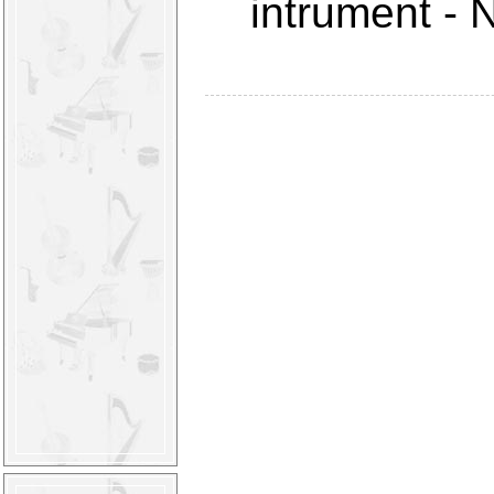
intrument
-
N