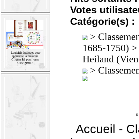
Votes utilisate
Catégorie(s) :
>
Classement
1685-1750)
Logiciels ludiques pour
Heiland (Vien
apprendre la musique.
Cliquez ici pour jouer.
C'est gratuit!
>
Classement
R
Accueil
-
Cl