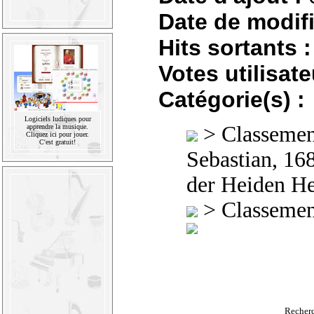
Date de modifi
Hits sortants :
Votes utilisate
Catégorie(s) :
Logiciels ludiques pour
>
Classement
apprendre la musique.
Cliquez ici pour jouer.
C'est gratuit!
Sebastian, 16
der Heiden He
>
Classement
Recher