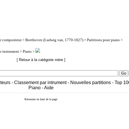
ar compositeur
>
Beethoven (Ludwig van, 1770-1827)
>
Partitions pour piano
>
ar instrument
> Piano >
[ Retour à la catégorie mère ]
teurs
-
Classement par intrument
-
Nouvelles partitions
-
Top 10
Piano
-
Aide
Retourner en haut de la page