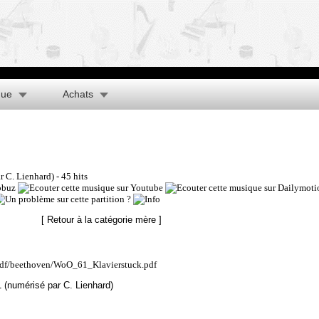
que
Achats
r C. Lienhard)
- 45 hits
[ Retour à la catégorie mère ]
/pdf/beethoven/WoO_61_Klavierstuck.pdf
(numérisé par C. Lienhard)