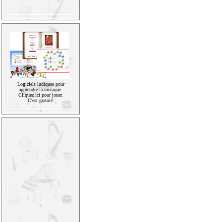
Logiciels ludiques pour
apprendre la musique.
Cliquez ici pour jouer.
C'est gratuit!