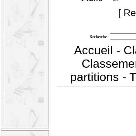
[ Re
Recherche :
Accueil
-
Cl
Classemen
partitions
-
T