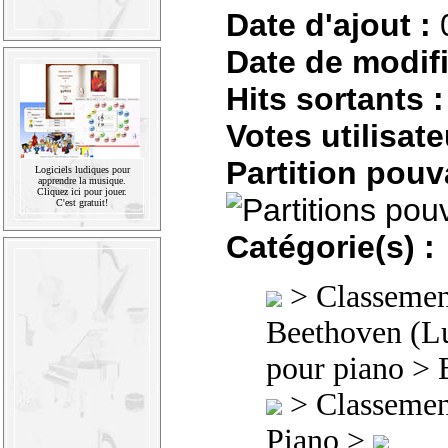
Date d'ajout :
Date de modifi
Hits sortants :
Votes utilisate
Partition pouv
Logiciels ludiques pour
apprendre la musique.
Cliquez ici pour jouer.
C'est gratuit!
Catégorie(s) :
>
Classement
Beethoven (L
pour piano
>
>
Classement
Piano >