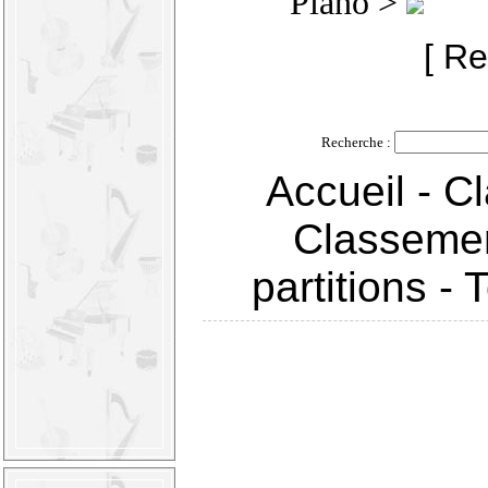
Piano >
[ Re
Recherche :
Accueil
-
Cl
Classemen
partitions
-
T