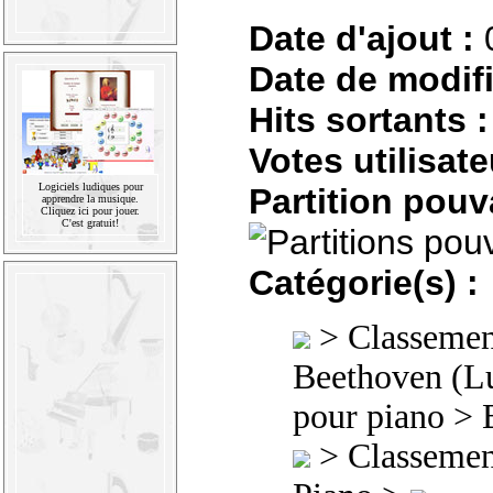
Date d'ajout :
Date de modifi
Hits sortants :
Votes utilisate
Logiciels ludiques pour
Partition pouv
apprendre la musique.
Cliquez ici pour jouer.
C'est gratuit!
Catégorie(s) :
>
Classement
Beethoven (L
pour piano
>
>
Classement