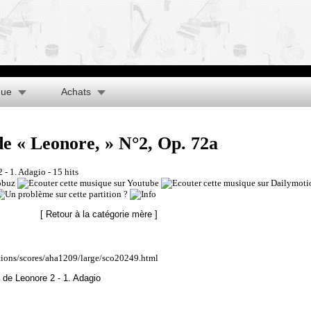
que
Achats
e « Leonore, » N°2, Op. 72a
 - 1. Adagio
- 15 hits
[ Retour à la catégorie mère ]
ations/scores/aha1209/large/sco20249.html
 de Leonore 2 - 1. Adagio