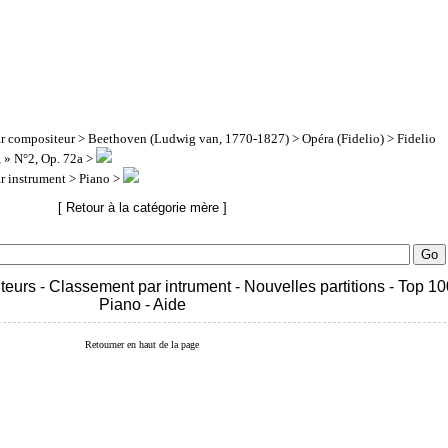
ar compositeur
>
Beethoven (Ludwig van, 1770-1827)
>
Opéra (Fidelio)
>
Fidelio
 » N°2, Op. 72a >
ar instrument
> Piano >
[ Retour à la catégorie mère ]
teurs
-
Classement par intrument
-
Nouvelles partitions
-
Top 10
Piano
-
Aide
Retourner en haut de la page