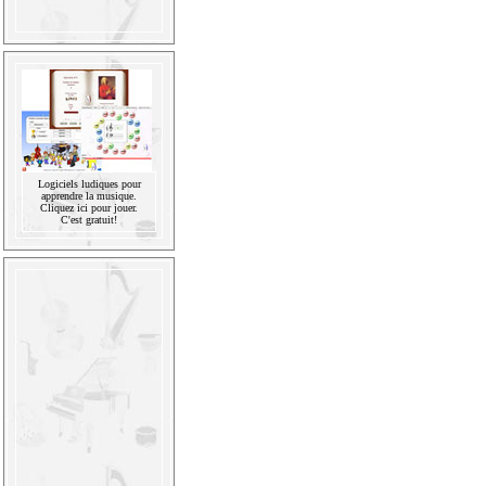
Logiciels ludiques pour
apprendre la musique.
Cliquez ici pour jouer.
C'est gratuit!