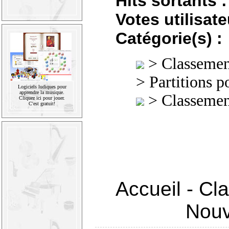
Hits sortants :
Votes utilisate
Catégorie(s) :
>
Classement
>
Partitions p
Logiciels ludiques pour
apprendre la musique.
>
Classement
Cliquez ici pour jouer.
C'est gratuit!
Accueil
-
Cla
Nouv