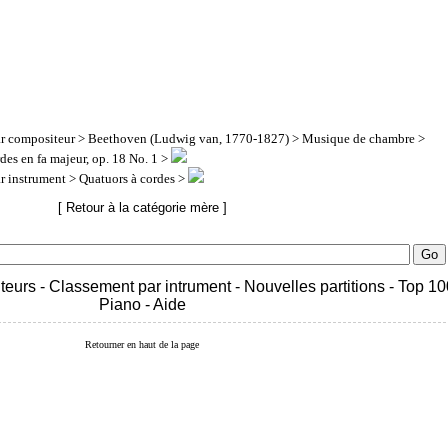
ar compositeur
>
Beethoven (Ludwig van, 1770-1827)
>
Musique de chambre
>
des en fa majeur, op. 18 No. 1 >
ar instrument
> Quatuors à cordes >
[ Retour à la catégorie mère ]
teurs
-
Classement par intrument
-
Nouvelles partitions
-
Top 10
Piano
-
Aide
Retourner en haut de la page