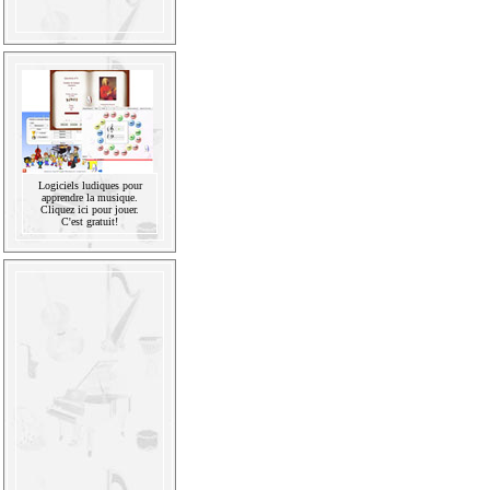
Logiciels ludiques pour
apprendre la musique.
Cliquez ici pour jouer.
C'est gratuit!