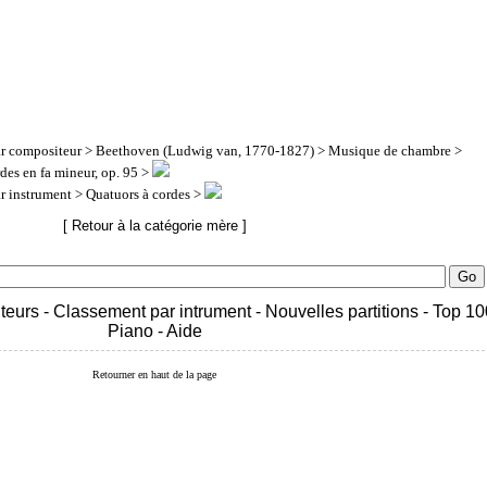
ar compositeur
>
Beethoven (Ludwig van, 1770-1827)
>
Musique de chambre
>
des en fa mineur, op. 95 >
ar instrument
> Quatuors à cordes >
[ Retour à la catégorie mère ]
teurs
-
Classement par intrument
-
Nouvelles partitions
-
Top 10
Piano
-
Aide
Retourner en haut de la page