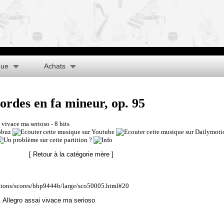
que
Achats
rdes en fa mineur, op. 95
i vivace ma serioso
- 8 hits
[ Retour à la catégorie mère ]
ations/scores/bhp9444b/large/sco50005.html#20
 Allegro assai vivace ma serioso