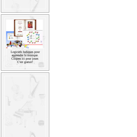
Logiciels ludiques pour
apprendre la musique.
Cliquez ici pour jouer.
C'est gratuit!