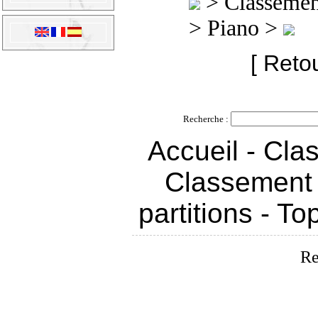
>
Classement
> Piano >
[ Reto
Recherche :
Accueil
-
Clas
Classement 
partitions
-
To
Re