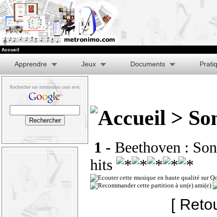
Accueil
Apprendre
Jeux
Documents
Prati
Rechercher sur metronimo.com avec
> So
1 -
Beethoven : Son
hits
[ Reto