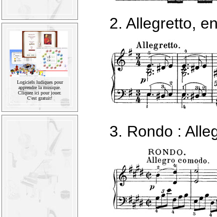
2. Allegretto, e
Logiciels ludiques pour
apprendre la musique.
Cliquez ici pour jouer.
C'est gratuit!
3. Rondo : All