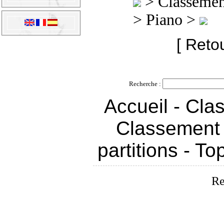
>
Classement
> Piano >
[ Reto
Recherche :
Accueil
-
Clas
Classement 
partitions
-
To
Re