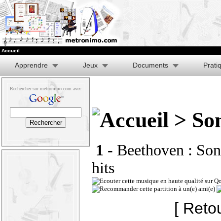
Accueil
Apprendre
Jeux
Documents
Prati
Rechercher sur metronimo.com avec
> So
1 -
Beethoven : Son
hits
[ Reto