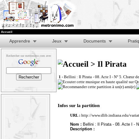
Accueil
Apprendre
Jeux
Documents
Prati
Rechercher sur metronimo.com avec
> Il Pirata
1 -
Bellini : Il Pirata - 08. Acte I - N° 5. Chœur d
Infos sur la partition
URL :
http://www.dlib.indiana.edu/vari
Nom :
Bellini : Il Pirata - 08. Acte I -
Description :