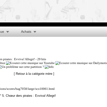
que
Achats
ers pirates : Evviva! Allegri!
- 29 hits
[ Retour à la catégorie mère ]
ations/scores/bag7058/large/sco10061.html
 N° 5. Chœur ders pirates : Evviva! Allegri!