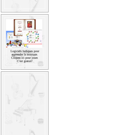
Logiciels ludiques pour
apprendre la musique.
Cliquez ici pour jouer.
C'est gratuit!