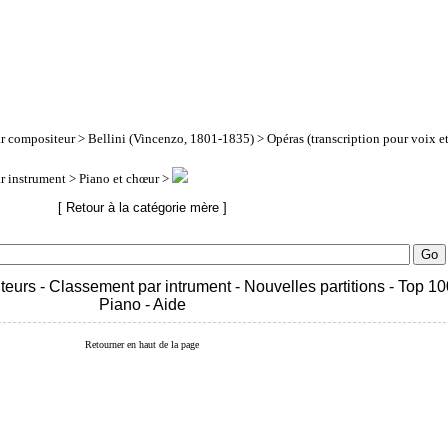
ar compositeur
>
Bellini (Vincenzo, 1801-1835)
>
Opéras (transcription pour voix e
ar instrument
> Piano et chœur >
[ Retour à la catégorie mère ]
teurs
-
Classement par intrument
-
Nouvelles partitions
-
Top 10
Piano
-
Aide
Retourner en haut de la page