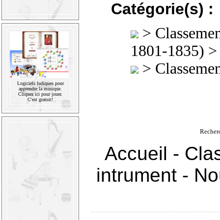
Catégorie(s) :
>
Classement
1801-1835)
>
Classement
Logiciels ludiques pour
apprendre la musique.
Cliquez ici pour jouer.
C'est gratuit!
Recher
Accueil
-
Cla
intrument
-
Nou