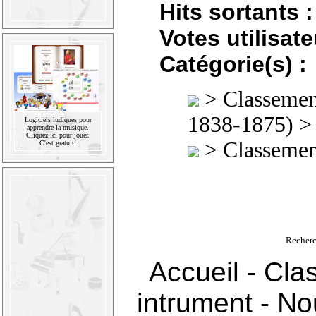
Hits sortants :
Votes utilisate
Catégorie(s) :
>
Classement
1838-1875)
Logiciels ludiques pour
apprendre la musique.
Cliquez ici pour jouer.
>
Classement
C'est gratuit!
Recherc
Accueil
-
Cla
intrument
-
Nou