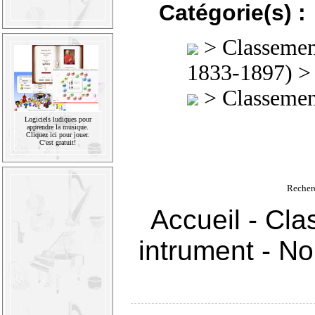
Catégorie(s) :
>
Classement
1833-1897)
> 
>
Classement
Logiciels ludiques pour
apprendre la musique.
Cliquez ici pour jouer.
C'est gratuit!
Recher
Accueil
-
Cla
intrument
-
Nou