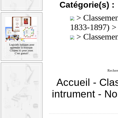
Catégorie(s) :
>
Classement
1833-1897)
>
Classement
Logiciels ludiques pour
apprendre la musique.
Cliquez ici pour jouer.
C'est gratuit!
Recher
Accueil
-
Cla
intrument
-
Nou