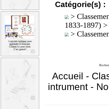
Catégorie(s) :
>
Classement
1833-1897)
> 
>
Classement
Logiciels ludiques pour
apprendre la musique.
Cliquez ici pour jouer.
C'est gratuit!
Recher
Accueil
-
Cla
intrument
-
Nou