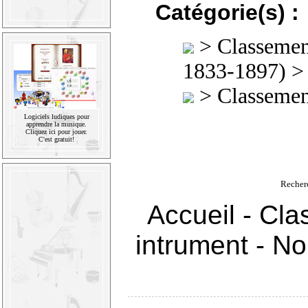
Catégorie(s) :
>
Classement
1833-1897)
> 
>
Classement
Logiciels ludiques pour
apprendre la musique.
Cliquez ici pour jouer.
C'est gratuit!
Recher
Accueil
-
Cla
intrument
-
Nou