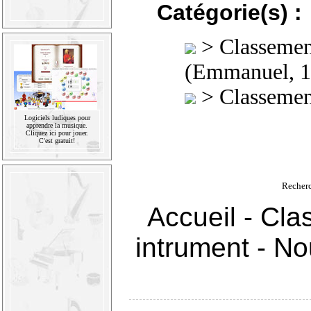
Catégorie(s) :
>
Classement
(Emmanuel, 1
>
Classement
Logiciels ludiques pour
apprendre la musique.
Cliquez ici pour jouer.
C'est gratuit!
Recher
Accueil
-
Cla
intrument
-
Nou