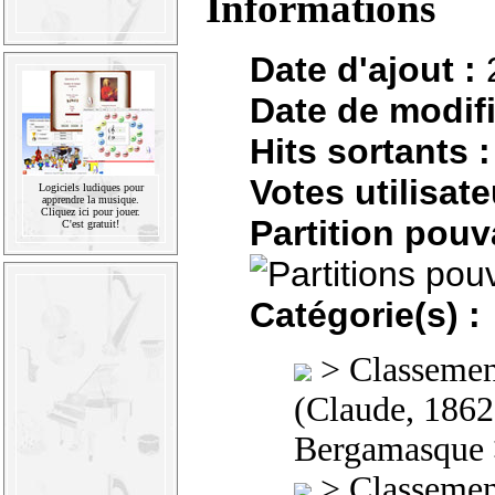
Informations
Date d'ajout :
Date de modifi
Hits sortants :
Votes utilisate
Logiciels ludiques pour
apprendre la musique.
Cliquez ici pour jouer.
Partition pouv
C'est gratuit!
Catégorie(s) :
>
Classement
(Claude, 186
Bergamasque
>
Classement