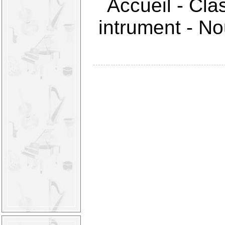
Accueil
-
Cla
intrument
-
Nou