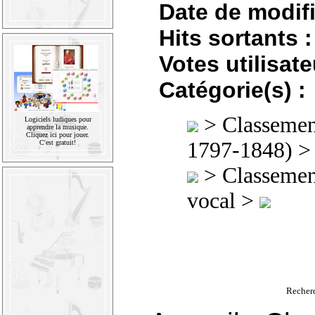
Date de modifi
Hits sortants :
Votes utilisate
Catégorie(s) :
>
Classement
Logiciels ludiques pour
apprendre la musique.
Cliquez ici pour jouer.
1797-1848)
C'est gratuit!
>
Classement
vocal >
Recher